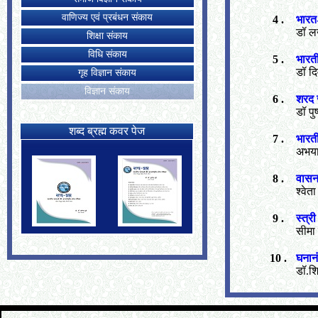
वाणिज्य एवं प्रबंधन संकाय
4 .
भारत
डॉ ल
शिक्षा संकाय
विधि संकाय
5 .
भारती
डॉ द
गृह विज्ञान संकाय
विज्ञान संकाय
6 .
शरद ज
डॉ पुष्
शब्द ब्रह्म कवर पेज
7 .
भारती
अभया 
8 .
वासना
श्वेता
9 .
स्त्
सीमा 
10 .
घनान
डॉ.शि