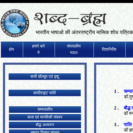
भारतीय भाषाओ की अंतरराष्ट्रीय मासिक शोध पत्रिक
हमारे बारे
संपादकीय
होम
दिशानिर्देश
में
मंडल
सभी वॉल्यूम एवं इशू
1 .
सम्पा
कापीराइट फॉर्म
डॉ.पुष्
2 .
बौद्ध
सम्पादकीय
डॉ मन
कला एवं मानविकी संकाय
3 .
पालि 
बौद्ध अध्ययन
डॉ ज्
समाज विज्ञान संकाय